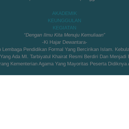
AKADEMIK
KEUNGGULAN
KEGIATAN
“Dengan Ilmu Kita Menuju Kemuliaan”
-Ki Hajar Dewantara-
an Lembaga Pendidikan Formal Yang Bercirikan Islam. Kebu
ng Ada MI. Tarbiyatul Khairat Resmi Berdiri Dan Menjadi
ang Kementerian Agama Yang Mayoritas Peserta Didiknya Ad