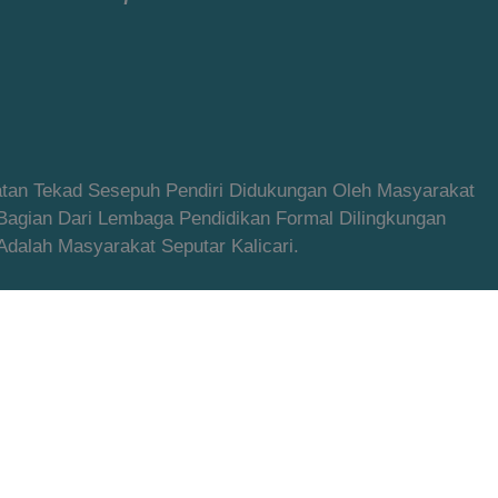
latan Tekad Sesepuh Pendiri Didukungan Oleh Masyarakat
 Bagian Dari Lembaga Pendidikan Formal Dilingkungan
alah Masyarakat Seputar Kalicari.