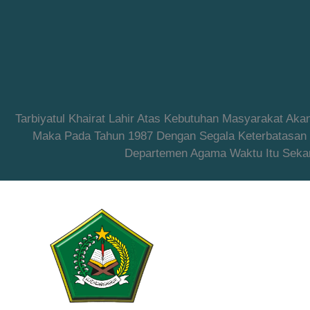
Tarbiyatul Khairat Lahir Atas Kebutuhan Masyarakat Ak
Maka Pada Tahun 1987 Dengan Segala Keterbatasan Ya
Departemen Agama Waktu Itu Sekar