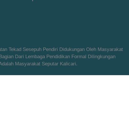
latan Tekad Sesepuh Pendiri Didukungan Oleh Masyarakat
 Bagian Dari Lembaga Pendidikan Formal Dilingkungan
alah Masyarakat Seputar Kalicari.