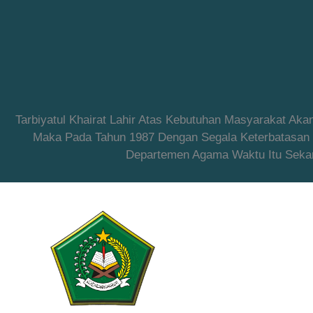
Tarbiyatul Khairat Lahir Atas Kebutuhan Masyarakat Ak
Maka Pada Tahun 1987 Dengan Segala Keterbatasan Ya
Departemen Agama Waktu Itu Sekar