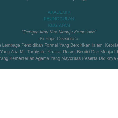
AKADEMIK
KEUNGGULAN
KEGIATAN
“Dengan Ilmu Kita Menuju Kemuliaan”
-Ki Hajar Dewantara-
an Lembaga Pendidikan Formal Yang Bercirikan Islam. Kebu
ng Ada MI. Tarbiyatul Khairat Resmi Berdiri Dan Menjadi
ang Kementerian Agama Yang Mayoritas Peserta Didiknya Ad