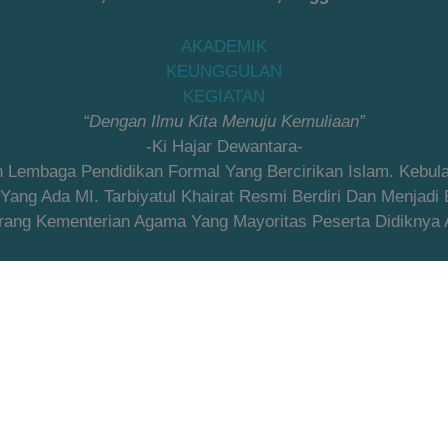
AKADEMIK
KEUNGGULAN
KEGIATAN
“Dengan Ilmu Kita Menuju Kemuliaan”
-Ki Hajar Dewantara-
an Lembaga Pendidikan Formal Yang Bercirikan Islam. Kebu
ng Ada MI. Tarbiyatul Khairat Resmi Berdiri Dan Menjadi
ang Kementerian Agama Yang Mayoritas Peserta Didiknya Ad