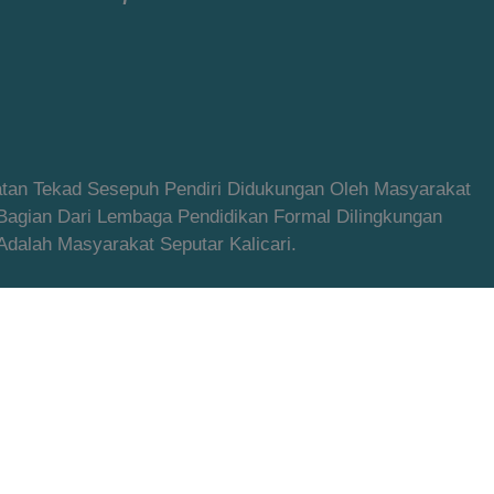
latan Tekad Sesepuh Pendiri Didukungan Oleh Masyarakat
 Bagian Dari Lembaga Pendidikan Formal Dilingkungan
alah Masyarakat Seputar Kalicari.