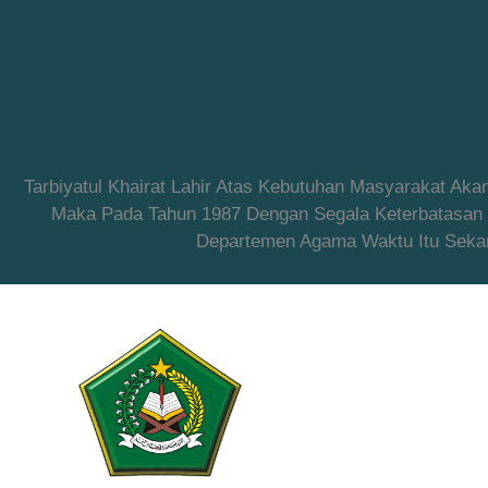
Tarbiyatul Khairat Lahir Atas Kebutuhan Masyarakat Ak
Maka Pada Tahun 1987 Dengan Segala Keterbatasan Ya
Departemen Agama Waktu Itu Sekar