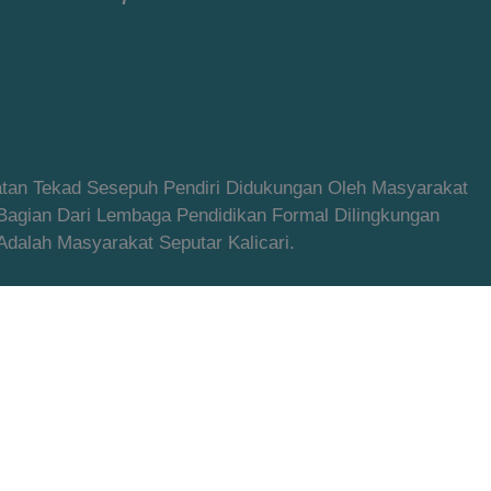
latan Tekad Sesepuh Pendiri Didukungan Oleh Masyarakat
 Bagian Dari Lembaga Pendidikan Formal Dilingkungan
alah Masyarakat Seputar Kalicari.