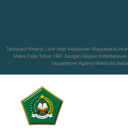
Tarbiyatul Khairat Lahir Atas Kebutuhan Masyarakat Ak
Maka Pada Tahun 1987 Dengan Segala Keterbatasan Ya
Departemen Agama Waktu Itu Sekar