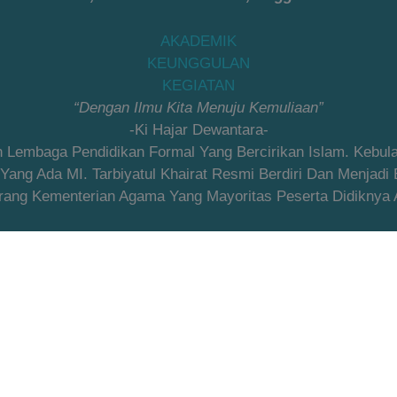
AKADEMIK
KEUNGGULAN
KEGIATAN
“Dengan Ilmu Kita Menuju Kemuliaan”
-Ki Hajar Dewantara-
an Lembaga Pendidikan Formal Yang Bercirikan Islam. Kebu
ng Ada MI. Tarbiyatul Khairat Resmi Berdiri Dan Menjadi
ang Kementerian Agama Yang Mayoritas Peserta Didiknya Ad