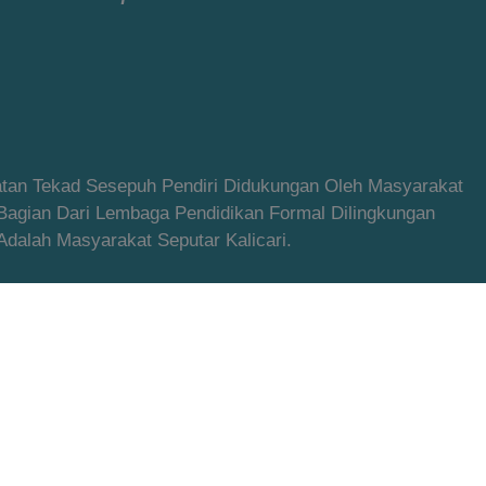
latan Tekad Sesepuh Pendiri Didukungan Oleh Masyarakat
 Bagian Dari Lembaga Pendidikan Formal Dilingkungan
alah Masyarakat Seputar Kalicari.