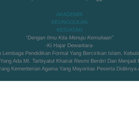
AKADEMIK
KEUNGGULAN
KEGIATAN
“Dengan Ilmu Kita Menuju Kemuliaan”
-Ki Hajar Dewantara-
an Lembaga Pendidikan Formal Yang Bercirikan Islam. Kebu
ng Ada MI. Tarbiyatul Khairat Resmi Berdiri Dan Menjadi
ang Kementerian Agama Yang Mayoritas Peserta Didiknya Ad