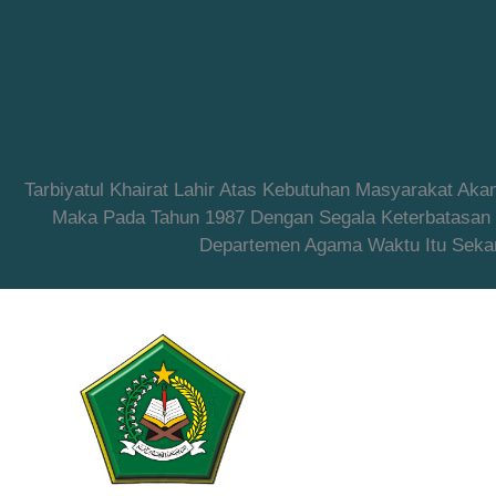
Tarbiyatul Khairat Lahir Atas Kebutuhan Masyarakat Ak
Maka Pada Tahun 1987 Dengan Segala Keterbatasan Ya
Departemen Agama Waktu Itu Sekar